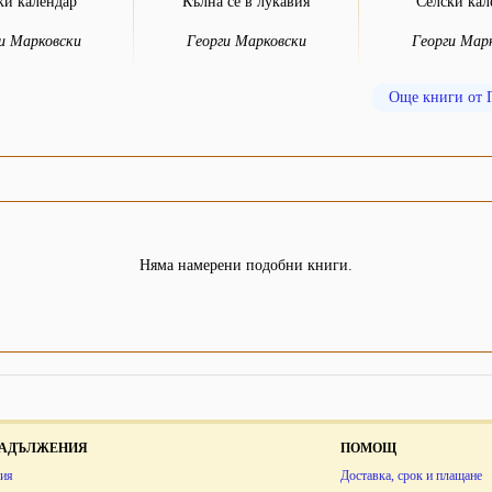
ки календар
Кълна се в лукавия
Селски кал
и Марковски
Георги Марковски
Георги Мар
Още книги от 
Няма намерени подобни книги.
 ЗАДЪЛЖЕНИЯ
ПОМОЩ
ия
Доставка, срок и плащане