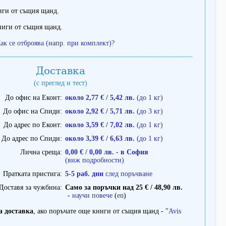
иги от същия щанд.
ниги от същия щанд.
ак се отброява (напр. при комплект)?
Доставка
(с преглед и тест)
До офис на Еконт
около 2,77 € / 5,42 лв.
(до 1 кг)
До офис на Спиди
около 2,92 € / 5,71 лв.
(до 3 кг)
До адрес по Еконт
около 3,59 € / 7,02 лв.
(до 1 кг)
До адрес по Спиди
около 3,39 € / 6,63 лв.
(до 1 кг)
Лична среща
0,00 € / 0,00 лв. - в София
(виж подробности)
Пратката пристига
5-5 раб. дни
след поръчване
Доставя за чужбина
Само за поръчки над 25 € / 48,90 лв.
-
научи повече
(
en
)
а доставка
, ако поръчате още книги от същия щанд - "
Avis