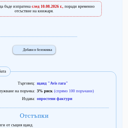
да бъде изпратена
след 10.08.2026 г.,
поради временно
отсъствие на книжаря.
Добави в бележника
бата
Търговец
щанд "Avis rara"
лужване на поръчка
3% риск
(спрямо 100 поръчани)
Издава
опростени фактури
Отстъпки
иги от същия щанд.