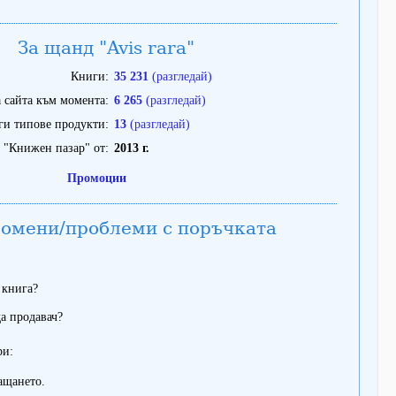
За щанд "Avis rara"
Книги
35 231
(разгледай)
 сайта към момента
6 265
(разгледай)
ги типове продукти
13
(разгледай)
 "Книжен пазар" от
2013 г.
Промоции
омени/проблеми с поръчката
 книга?
а продавач?
ри:
ащането.