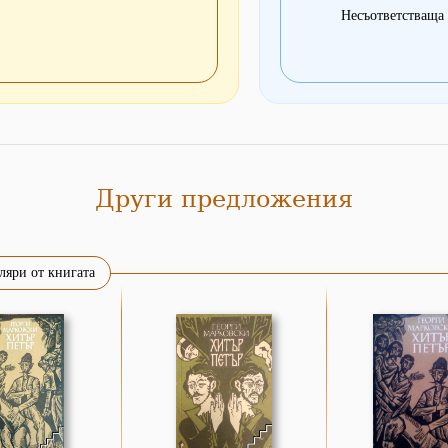
Несъответстваща 
Други предложения
ляри от книгата