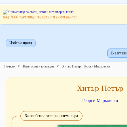
над
търговци на стари и нови книги
1000
Избери щанд
В заглави
Начало
Категории и класации
Хитър Петър - Георги Марковски
Хитър Петър
Георги Марковски
За особеностите на екземпляра