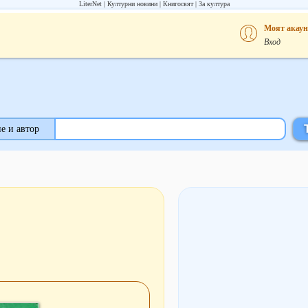
LiterNet
Културни новини
Книгосвят
За култура
Моят акаун
Вход
е и автор