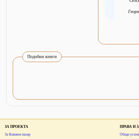
Селс
Георг
Подобни книги
ЗА ПРОЕКТА
ПРАВА И
За Книжен пазар
Общи услов