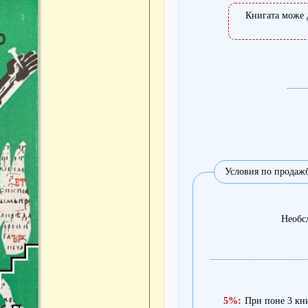
Книгата може 
Условия по продаж
Необс
5%:
При поне 3 кн