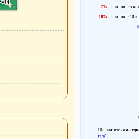
7%:
При поне 5 кн
10%:
При поне 10 к
К
Ще платите
само едн
rara
".