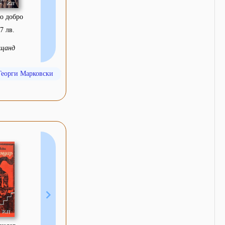
го добро
87 лв.
щанд
Георги Марковски