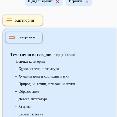
Щанд "Свраки"
Играчки
Категории
Затвори менюто
Тематични категории
‒
| в щанд "Свраки"
Всички категории
+
Художествена литература
+
Хуманитарни и социални науки
+
Природни, точни, приложни науки
+
Образование
+
Детска литература
+
За дома
+
Себеизрастване