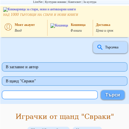
LiterNet
Културни новини
Книгосвят
За култура
над
търговци на стари и нови книги
1000
Моят акаунт
Кошница
Доставка
Вход
0
книги
Цена и срок
Търсачка
В заглавие и автор
В щанд "Свраки"
Играчки от щанд "Свраки"