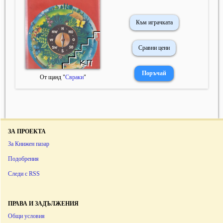
Към играчката
Сравни цени
От щанд "
Свраки
"
ЗА ПРОЕКТА
За Книжен пазар
Подобрения
Следи с RSS
ПРАВА И ЗАДЪЛЖЕНИЯ
Общи условия