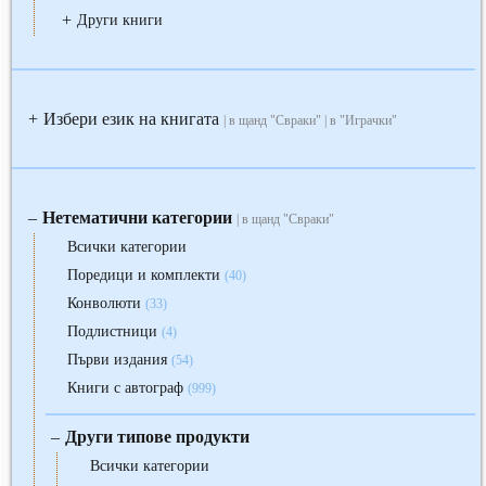
+
Други книги
Избери език на книгата
+
| в щанд "Свраки" | в "Играчки"
Нетематични категории
‒
| в щанд "Свраки"
Всички категории
Поредици и комплекти
(40)
Конволюти
(33)
Подлистници
(4)
Първи издания
(54)
Книги с автограф
(999)
Други типове продукти
‒
Всички категории