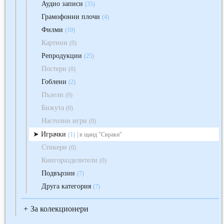
Аудио записи
(35)
Грамофонни плочи
(4)
Филми
(10)
Картини
(0)
Репродукции
(25)
Постери
(0)
Гоблени
(2)
Пъзели
(0)
Бижута
(0)
Настолни игри
(0)
Играчки
(1)
| в щанд "Свраки"
Стикери
(0)
Книгоразделители
(0)
Подвързии
(7)
Друга категория
(7)
За колекционери
+