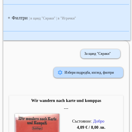
Филтри
+
| в щанд "Свраки" | в "Играчки"
За щанд "Свраки"
Избери подредба, изглед, филтри
Wir wandern nach karte und komppas
---
Състояние:
Добро
4,09 € / 8,00 лв.