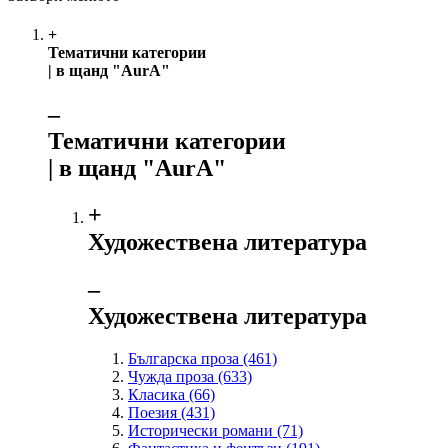
+
Тематични категории
| в щанд "AurA"
‒
Тематични категории
| в щанд "AurA"
+
Художествена литература
‒
Художествена литература
Българска проза
(461)
Чужда проза
(633)
Класика
(66)
Поезия
(431)
Исторически романи
(71)