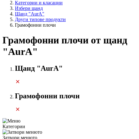
Категории и класации
Избери щанд
Щанд "AurA"
Други типове продукти
Грамофонни плочи
Грамофонни плочи от щанд
"AurA"
Щанд "AurA"
Грамофонни плочи
Категории
Затвори менюто