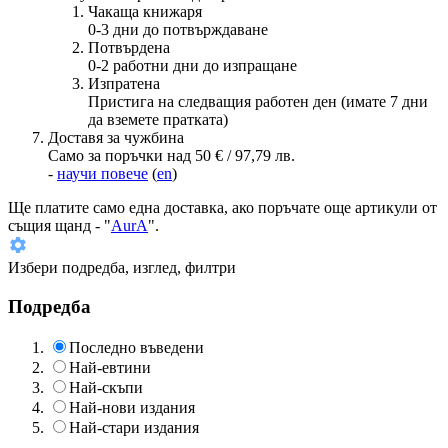
Чакаща книжаря
0-3 дни до потвърждаване
Потвърдена
0-2 работни дни до изпращане
Изпратена
Пристига на следващия работен ден (имате 7 дни
да вземете пратката)
Доставя за чужбина
Само за поръчки над 50 € / 97,79 лв.
-
научи повече
(
en
)
Ще платите
само една доставка
, ако поръчате още артикули от
същия щанд - "
AurA
".
Избери подредба, изглед, филтри
Подредба
Последно въведени
Най-евтини
Най-скъпи
Най-нови издания
Най-стари издания