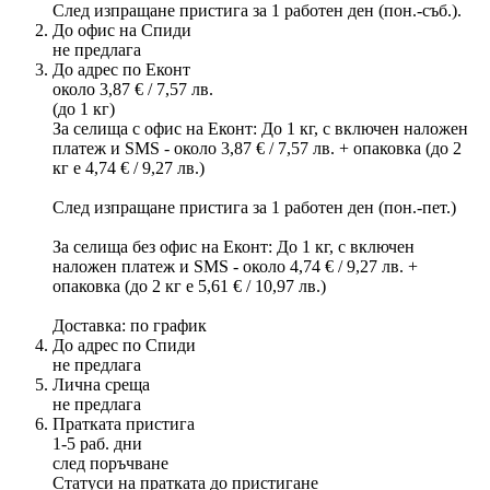
След изпращане пристига за 1 работен ден (пон.-съб.).
До офис на Спиди
не предлага
До адрес по Еконт
около 3,87 € / 7,57 лв.
(до 1 кг)
За селища с офис на Еконт: До 1 кг, с включен наложен
платеж и SMS - около 3,87 € / 7,57 лв. + опаковка (до 2
кг е 4,74 € / 9,27 лв.)
След изпращане пристига за 1 работен ден (пон.-пет.)
За селища без офис на Еконт: До 1 кг, с включен
наложен платеж и SMS - около 4,74 € / 9,27 лв. +
опаковка (до 2 кг е 5,61 € / 10,97 лв.)
Доставка: по график
До адрес по Спиди
не предлага
Лична среща
не предлага
Пратката пристига
1-5 раб. дни
след поръчване
Статуси на пратката до пристигане