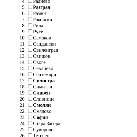
Раднево
Разград
Разлог
Раковски
Рила
Русе
Самоков
Сандански
Свиленград
Свищов
Своге
Севлиево
Септември
Силистра
Симитли
Сливен
Сливница
Смолян
Смядово
София
Стара Загора
Суворово
Тетевен