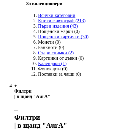
За колекционери
Всички категории
Книги с автограф
(213)
Първи издания
(43)
Пощенски марки
(0)
Пощенски картички
(30)
Монети
(0)
Банкноти
(0)
Стари снимки
(2)
Картинки от дъвки
(0)
Календари
(1)
Фонокарти
(0)
Поставки за чаши
(0)
+
Филтри
| в щанд "AurA"
‒
Филтри
| в щанд "AurA"