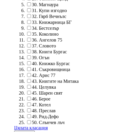
30.
Магнаура
31.
Купи изгодно
32.
Гярб Вечнълс
33.
Книжарница БГ
34.
Бестселър
35.
Коколино
36.
Ангелов 75
37.
Словото
38.
Книги Бургас
39.
Огън
40.
Книжко Бургас
41.
Съкровищница
42.
Арис 77
43.
Книгите на Митака
44.
Целувка
45.
Шарен свят
46.
Берое
47.
Котел
48.
Преслав
49.
Рид-Дефо
50.
Слънчев лъч
Цялата класация