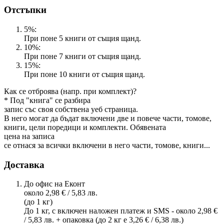
Отстъпки
5%:
При поне 5 книги от същия щанд.
10%:
При поне 7 книги от същия щанд.
15%:
При поне 10 книги от същия щанд.
Как се отброява (напр. при комплект)?
* Под "книга" се разбира
запис със своя собствена уеб страница.
В него могат да бъдат включени две и повече части, томове,
книги, цели поредици и комплекти. Обявената
цена на записа
се отнася за всички включени в него части, томове, книги...
Доставка
До офис на Еконт
около 2,98 € / 5,83 лв.
(до 1 кг)
До 1 кг, с включен наложен платеж и SMS - около 2,98 €
/ 5,83 лв. + опаковка (до 2 кг е 3,26 € / 6,38 лв.)