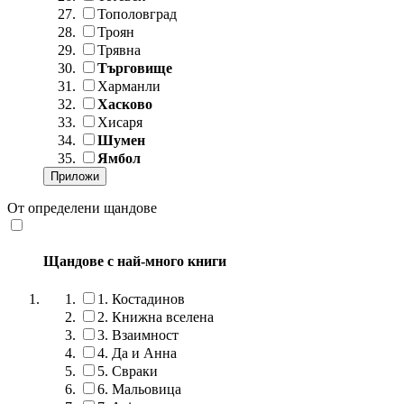
Тополовград
Троян
Трявна
Търговище
Харманли
Хасково
Хисаря
Шумен
Ямбол
От определени щандове
Щандове с най-много книги
1.
Костадинов
2.
Книжна вселена
3.
Взаимност
4.
Да и Анна
5.
Свраки
6.
Мальовица