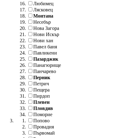
Любимец
Лясковец
Монтана
Несебър
Нова Загора
Нови Искър
Нови хан
Павел баня
Павликени
Пазарджик
Панагюрище
Панчарево
Перник
Петрич
Пещера
Пирдоп
Плевен
Пловдив
Поморие
Попово
Провадия
Първомай