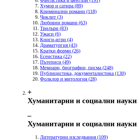
Фантастика и фентъзи
(191)
Хумор и сатира
(89)
Криминални романи
(118)
Чиклит
(3)
Любовни романи
(63)
Трилъри
(83)
Ужаси
(6)
Книги-игри
(4)
Драматургия
(43)
Кратки форми
(26)
Есеистика
(22)
Пътеписи
(49)
Мемоари, биографии, писма
(248)
Публицистика, документалистика
(130)
Фолклор и митология
(28)
+
Хуманитарни и социални науки
‒
Хуманитарни и социални науки
Литературни изследвания
(109)