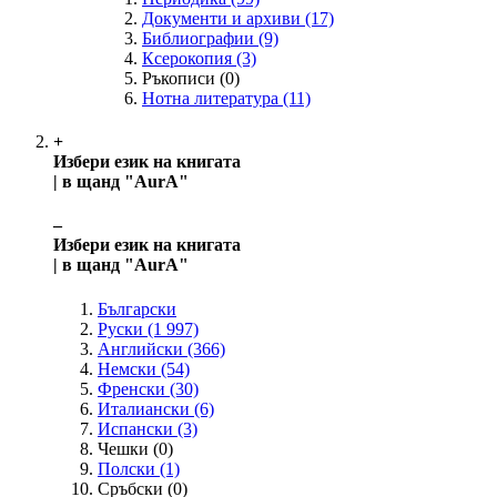
Документи и архиви
(17)
Библиографии
(9)
Ксерокопия
(3)
Ръкописи
(0)
Нотна литература
(11)
+
Избери език на книгата
| в щанд "AurA"
‒
Избери език на книгата
| в щанд "AurA"
Български
Руски
(1 997)
Английски
(366)
Немски
(54)
Френски
(30)
Италиански
(6)
Испански
(3)
Чешки
(0)
Полски
(1)
Сръбски
(0)