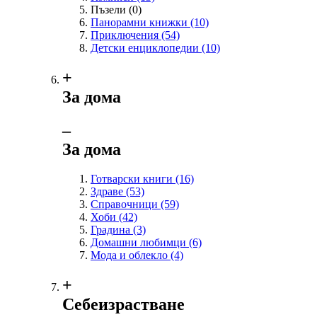
Пъзели
(0)
Панорамни книжки
(10)
Приключения
(54)
Детски енциклопедии
(10)
+
За дома
‒
За дома
Готварски книги
(16)
Здраве
(53)
Справочници
(59)
Хоби
(42)
Градина
(3)
Домашни любимци
(6)
Мода и облекло
(4)
+
Себеизрастване