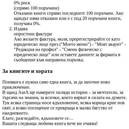
0% риск
(спрямо 100 поръчани)
Отказани книги спрямо последните 100 поръчани. Ако
щандът няма отказани или е с под 20 поръчани книги,
получава 0%.
Издава
опростени фактури
Ако желаете фактура, моля, пререгистрирайте се като
юридическо лице през ("Моето меню") - "Моят акаунт" -
"Редакция на профил" - "Смени физическо с
юридическо лице" или оставете данните за фирмата в
съобщение към направена поръчка.
За книгите и хората
Понякога е нужна само една книга, за да започне ново
приключение.
В щанд AurA ще намерите хиляди истории – за мечтатели, за
търсачи на знания, за всички, които вярват в силата на думите.
Тук всяка страница носи вдъхновение, всяка корица крие нов
свят, а всяко посещение се превръща в малко бягство от
ежедневието.
Елате, разгледайте, вдъхновете се…
Вашата следваща любима книга вече ви очаква!