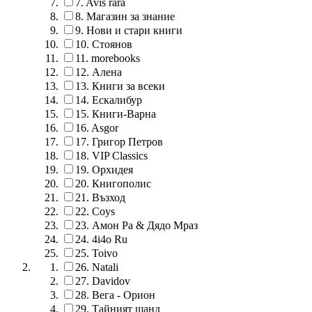
7.
Avis rara
8.
Магазин за знание
9.
Нови и стари книги
10.
Стоянов
11.
morebooks
12.
Алена
13.
Книги за всеки
14.
Ескалибур
15.
Книги-Варна
16.
Asgor
17.
Григор Петров
18.
VIP Classics
19.
Орхидея
20.
Книгополис
21.
Възход
22.
Coys
23.
Амон Ра & Дядо Мраз
24.
4i4o Ru
25.
Toivo
26.
Natali
27.
Davidov
28.
Вега - Орион
29.
Тайният щанд