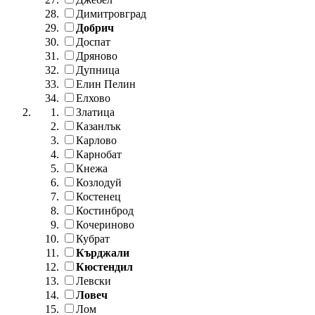
Димитровград
Добрич
Доспат
Дряново
Дупница
Елин Пелин
Елхово
Златица
Казанлък
Карлово
Карнобат
Кнежа
Козлодуй
Костенец
Костинброд
Кочериново
Кубрат
Кърджали
Кюстендил
Левски
Ловеч
Лом