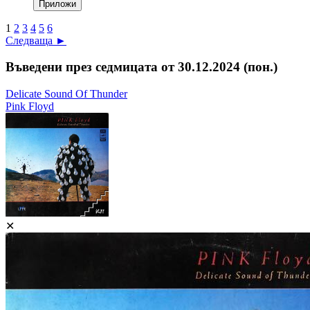
1
2
3
4
5
6
Следваща ►
Въведени през седмицата от 30.12.2024 (пон.)
Delicate Sound Of Thunder
Pink Floyd
✕