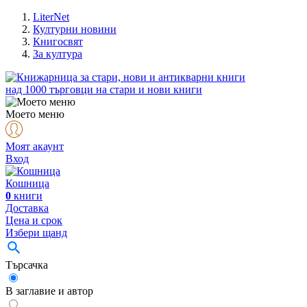
LiterNet
Културни новини
Книгосвят
За култура
над
1000
търговци на стари и нови книги
Моето меню
Моят акаунт
Вход
Кошница
0
книги
Доставка
Цена и срок
Избери щанд
Търсачка
В заглавие и автор