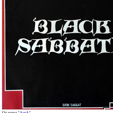
От щанд "
AurA
"