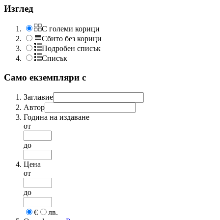
Изглед
С големи корици
Сбито без корици
Подробен списък
Списък
Само екземпляри с
Заглавие
Автор
Година на издаване
от
до
Цена
от
до
€
лв.