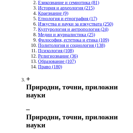
Езикознание и семиотика
(81)
История и археология
(215)
Краезнание
(9)
Етнология и етнография
(17)
Изкуства и науки за изкуствата
(250)
Културология и антропология
(24)
Медии и журналистика
(25)
Философия, естетика и етика
(109)
Политология и социология
(138)
Психология
(108)
Религиознание
(36)
Образование
(107)
Право
(180)
+
Природни, точни, приложни
науки
‒
Природни, точни, приложни
науки