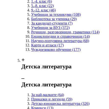
1.-4. клас
(6)
5.-8. клас
(22)
9.-12. клас
(46)
Учебници за техникуми
(108)
Библиотека за ученика
(29)
За кандидат-студенти
(7)
Учебници за ВУЗ
(372)
Речници, разговорници, граматики
(114)
Енциклопедии и справочници
(14)
Научно-популярна литература
(68)
Карти и атласи
(17)
Чуждоезиково обучение
(177)
+
Детска литература
‒
Детска литература
За най-малките
(64)
Приказки и легенди
(59)
Детско-юношеска литература
(326)
Комикси
(13)