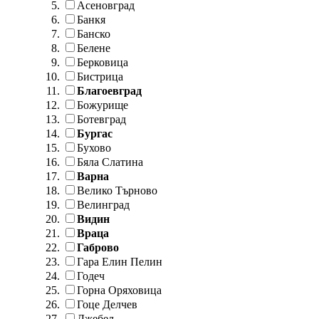
Асеновград
Банкя
Банско
Белене
Берковица
Бистрица
Благоевград
Божурище
Ботевград
Бургас
Бухово
Бяла Слатина
Варна
Велико Търново
Велинград
Видин
Враца
Габрово
Гара Елин Пелин
Годеч
Горна Оряховица
Гоце Делчев
Джебел