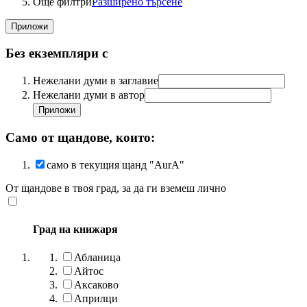
Още филтри
Разширено търсене
Без екземпляри с
Нежелани думи в заглавие
Нежелани думи в автор
Само от щандове, които:
само в текущия щанд "AurA"
От щандове в твоя град, за да ги вземеш лично
Град на книжаря
Абланица
Айтос
Аксаково
Априлци