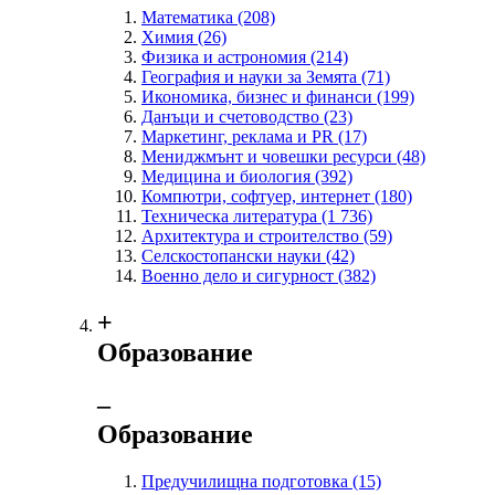
Математика
(208)
Химия
(26)
Физика и астрономия
(214)
География и науки за Земята
(71)
Икономика, бизнес и финанси
(199)
Данъци и счетоводство
(23)
Маркетинг, реклама и PR
(17)
Мениджмънт и човешки ресурси
(48)
Медицина и биология
(392)
Компютри, софтуер, интернет
(180)
Техническа литература
(1 736)
Архитектура и строителство
(59)
Селскостопански науки
(42)
Военно дело и сигурност
(382)
+
Образование
‒
Образование
Предучилищна подготовка
(15)