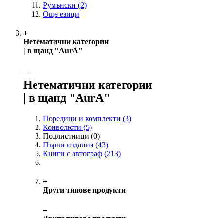
Румънски
(2)
Още езици
+
Нетематични категории
| в щанд "AurA"
‒
Нетематични категории
| в щанд "AurA"
Поредици и комплекти
(3)
Конволюти
(5)
Подлистници
(0)
Първи издания
(43)
Книги с автограф
(213)
+
Други типове продукти
‒