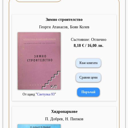
Зимно строителство
Георги Атанасов, Боян Колев
Състояние: Отлично
8,18 € / 16,00 лв.
Към книгата
Сравни цени
От щанд "
Светулка 93
"
Хидропаркове
П. Добрев, Н. Пипков