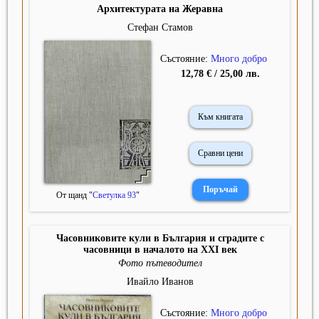
Архитектурата на Жеравна
Стефан Стамов
Състояние:
Много добро
12,78 € / 25,00 лв.
Към книгата
Сравни цени
От щанд "
Светулка 93
"
Часовниковите кули в България и сградите с
часовници в началото на XXI век
Фото пътеводител
Ивайло Иванов
Състояние:
Много добро