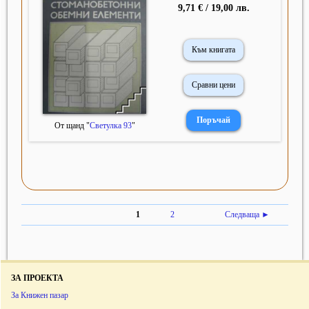
9,71 € / 19,00 лв.
Към книгата
Сравни цени
От щанд "
Светулка 93
"
1
2
Следваща ►
ЗА ПРОЕКТА
За Книжен пазар