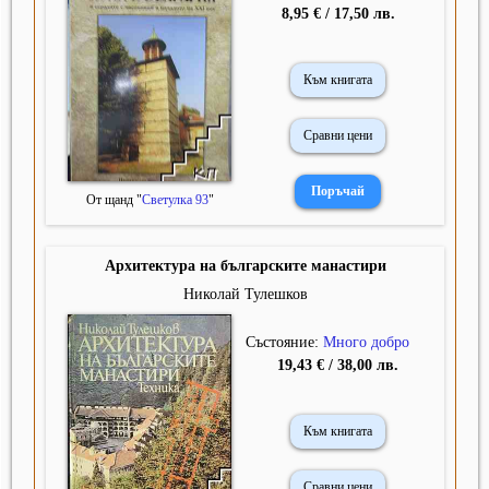
8,95 € / 17,50 лв.
Към книгата
Сравни цени
От щанд "
Светулка 93
"
Архитектура на българските манастири
Николай Тулешков
Състояние:
Много добро
19,43 € / 38,00 лв.
Към книгата
Сравни цени