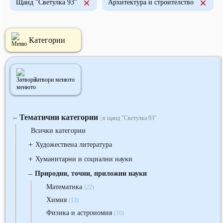
Щанд "Светулка 93"
Архитектура и строителство
Категории
Затвори менюто
Тематични категории
‒
| в щанд "Светулка 93"
Всички категории
+
Художествена литература
+
Хуманитарни и социални науки
‒
Природни, точни, приложни науки
Математика
(22)
Химия
(13)
Физика и астрономия
(10)