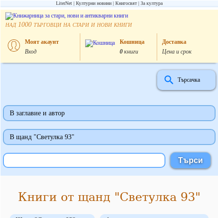
LiterNet
Културни новини
Книгосвят
За култура
над
търговци на стари и нови книги
1000
Моят акаунт
Кошница
Доставка
Вход
0
книги
Цена и срок
Търсачка
В заглавие и автор
В щанд "Светулка 93"
Книги от щанд "Светулка 93"