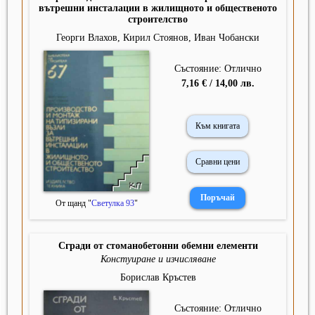
вътрешни инсталации в жилищното и общественото
строителство
Георги Влахов, Кирил Стоянов, Иван Чобански
Състояние: Отлично
7,16 € / 14,00 лв.
Към книгата
Сравни цени
От щанд "
Светулка 93
"
Сгради от стоманобетонни обемни елементи
Констуиране и изчисляване
Борислав Кръстев
Състояние: Отлично