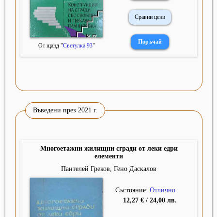
Сравни цени
От щанд "
Светулка 93
"
Въведени през 2021 г.
Многоетажни жилищни сгради от леки едри
елементи
Пантелей Греков, Гено Даскалов
Състояние:
Отлично
12,27 € / 24,00 лв.