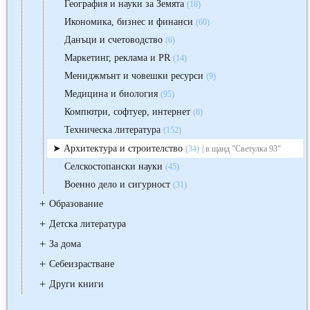
География и науки за Земята
(18)
Икономика, бизнес и финанси
(60)
Данъци и счетоводство
(6)
Маркетинг, реклама и PR
(14)
Мениджмънт и човешки ресурси
(9)
Медицина и биология
(95)
Компютри, софтуер, интернет
(8)
Техническа литература
(152)
Архитектура и строителство
(34)
| в щанд "Светулка 93"
Селскостопански науки
(45)
Военно дело и сигурност
(31)
+
Образование
+
Детска литература
+
За дома
+
Себеизрастване
+
Други книги