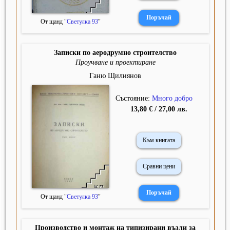
От щанд "
Светулка 93
"
Записки по аеродрумно строителство
Проучване и проектиране
Ганю Щилиянов
Състояние:
Много добро
13,80 € / 27,00 лв.
Към книгата
Сравни цени
От щанд "
Светулка 93
"
Производство и монтаж на типизирани възли за