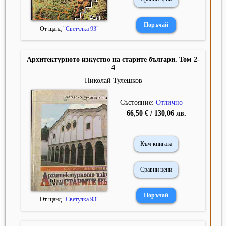
От щанд "
Светулка 93
"
Архитектурното изкуство на старите българи. Том 2-
4
Николай Тулешков
Състояние:
Отлично
66,50 € / 130,06 лв.
Към книгата
Сравни цени
От щанд "
Светулка 93
"