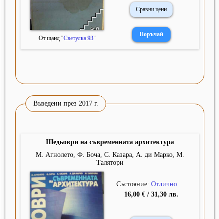
Сравни цени
От щанд "
Светулка 93
"
Въведени през 2017 г.
Шедьоври на съвременната архитектура
М. Агнолето, Ф. Боча, С. Казара, А. ди Марко, М.
Талятори
Състояние:
Отлично
16,00 € / 31,30 лв.