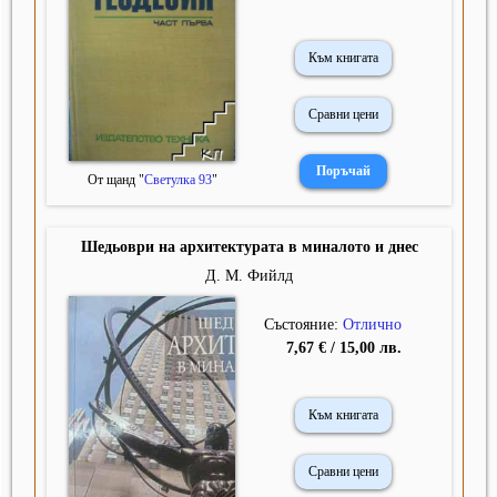
Към книгата
Сравни цени
От щанд "
Светулка 93
"
Шедьоври на архитектурата в миналото и днес
Д. М. Фийлд
Състояние:
Отлично
7,67 € / 15,00 лв.
Към книгата
Сравни цени