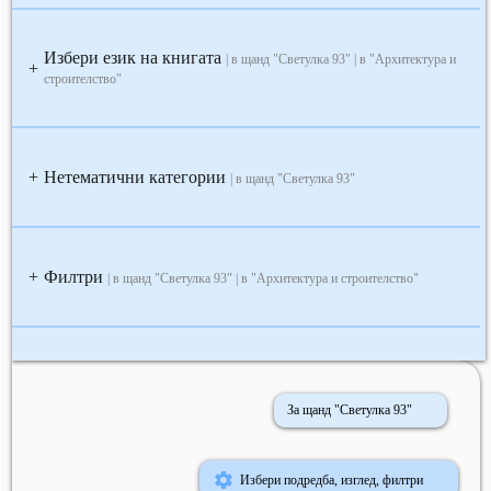
Избери език на книгата
| в щанд "Светулка 93" | в "Архитектура и
+
строителство"
Нетематични категории
+
| в щанд "Светулка 93"
Филтри
+
| в щанд "Светулка 93" | в "Архитектура и строителство"
За щанд "Светулка 93"
Избери подредба, изглед, филтри