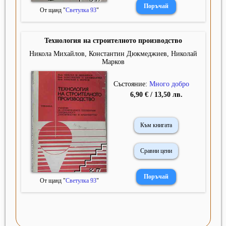
От щанд "
Светулка 93
"
Технология на строителното производство
Никола Михайлов, Константин Дюкмеджиев, Николай
Марков
Състояние:
Много добро
6,90 € / 13,50 лв.
Към книгата
Сравни цени
От щанд "
Светулка 93
"