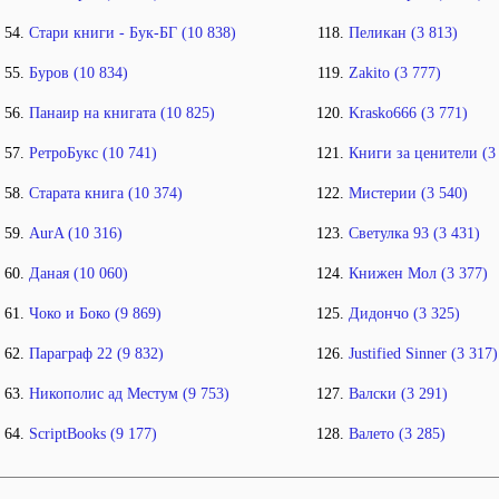
Стари книги - Бук-БГ (10 838)
Пеликан (3 813)
Буров (10 834)
Zakito (3 777)
Панаир на книгата (10 825)
Krasko666 (3 771)
РетроБукс (10 741)
Книги за ценители (3
Старата книга (10 374)
Мистерии (3 540)
AurA (10 316)
Светулка 93 (3 431)
Даная (10 060)
Книжен Мол (3 377)
Чоко и Боко (9 869)
Дидончо (3 325)
Параграф 22 (9 832)
Justified Sinner (3 317)
Никополис ад Местум (9 753)
Валски (3 291)
ScriptBooks (9 177)
Валето (3 285)