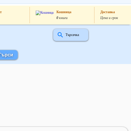
т
Кошница
Доставка
0
книги
Цена и срок
Търсачка