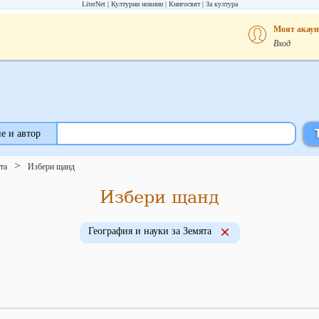
LiterNet
Културни новини
Книгосвят
За култура
Моят акаун
Вход
е и автор
та
Избери щанд
Избери щанд
География и науки за Земята