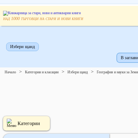
над
търговци на стари и нови книги
1000
Избери щанд
В заглави
Начало
Категории и класации
Избери щанд
География и науки за Земя
Категории