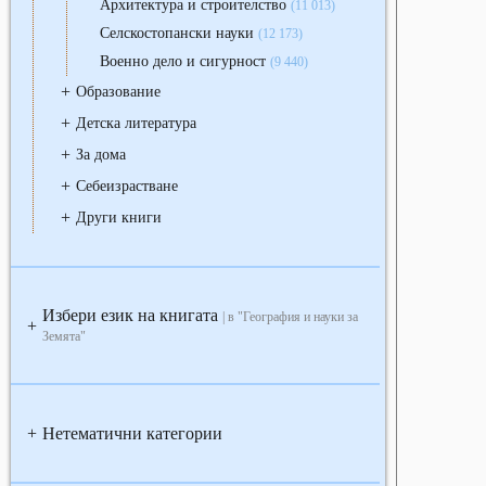
Архитектура и строителство
(11 013)
Селскостопански науки
(12 173)
Военно дело и сигурност
(9 440)
+
Образование
+
Детска литература
+
За дома
+
Себеизрастване
+
Други книги
Избери език на книгата
| в "География и науки за
+
Земята"
Нетематични категории
+