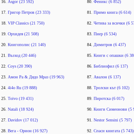
Asgor (23 592)
Феникс (6 852)
Григор Петров (23 333)
Примо книга (6 614)
VIP Classics (21 750)
Четива за всички (6 5
Орхидея (21 508)
Пиер (6 534)
Книгополис (21 140)
Димитров (6 437)
Възход (20 446)
Книги с опашки (6 38
Coys (20 390)
Библиофил (6 137)
Амон Ра & Дядо Мраз (19 963)
Авалон (6 137)
4i4o Ru (19 888)
Тролски кът (6 102)
Toivo (19 431)
Пиротска (6 017)
Natali (18 924)
Книги Симеонови (5 
Davidov (17 012)
Nestor Sensini (5 797)
Вега - Орион (16 927)
Спаси книгата (5 743)