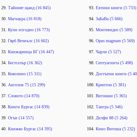
Тайният щанд (16 845)
Евтини книги (5 733)
Магнаура (16 818)
ЗаБаВа (5 666)
Купи изгодно (16 773)
Монтевидео (5 589)
Гярб Вечнълс (16 602)
Opus magnum (5 569)
Книжарница БГ (16 447)
Чарли (5 527)
Бестселър (16 362)
Септуагинта (5 498)
Коколино (15 311)
Достъпни книги (5 40
Ангелов 75 (15 299)
Криптон (5 381)
Словото (14 870)
Витошки (5 365)
Книги Бургас (14 839)
Тангра (5 346)
Огън (14 557)
Делфи 88 (5 264)
Книжко Бургас (14 395)
Кино Витоша (5 232)