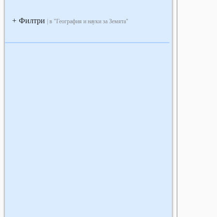
Филтри
+
| в "География и науки за Земята"