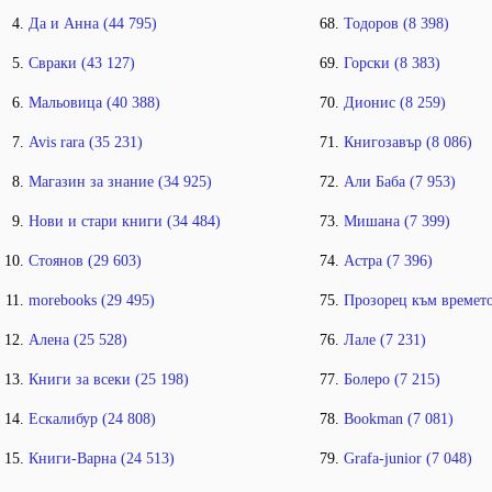
Да и Анна (44 795)
Тодоров (8 398)
Свраки (43 127)
Горски (8 383)
Мальовица (40 388)
Дионис (8 259)
Avis rara (35 231)
Книгозавър (8 086)
Магазин за знание (34 925)
Али Баба (7 953)
Нови и стари книги (34 484)
Мишана (7 399)
Стоянов (29 603)
Астра (7 396)
morebooks (29 495)
Прозорец към времето
Алена (25 528)
Лале (7 231)
Книги за всеки (25 198)
Болеро (7 215)
Ескалибур (24 808)
Bookman (7 081)
Книги-Варна (24 513)
Grafa-junior (7 048)