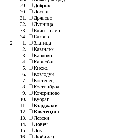
Добрич
Доспат
Дряново
Дупница
Елин Пелин
Елхово
Златица
Казанлък
Карлово
Карнобат
Кнежа
Козлодуй
Костенец
Костинброд
Кочериново
Кубрат
Кърджали
Кюстендил
Левски
Ловеч
Лом
Любимец