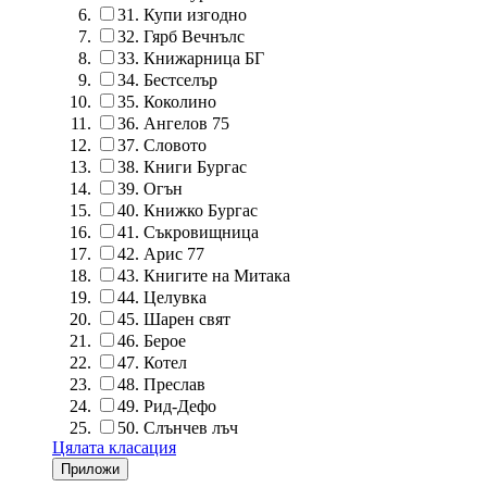
31.
Купи изгодно
32.
Гярб Вечнълс
33.
Книжарница БГ
34.
Бестселър
35.
Коколино
36.
Ангелов 75
37.
Словото
38.
Книги Бургас
39.
Огън
40.
Книжко Бургас
41.
Съкровищница
42.
Арис 77
43.
Книгите на Митака
44.
Целувка
45.
Шарен свят
46.
Берое
47.
Котел
48.
Преслав
49.
Рид-Дефо
50.
Слънчев лъч
Цялата класация