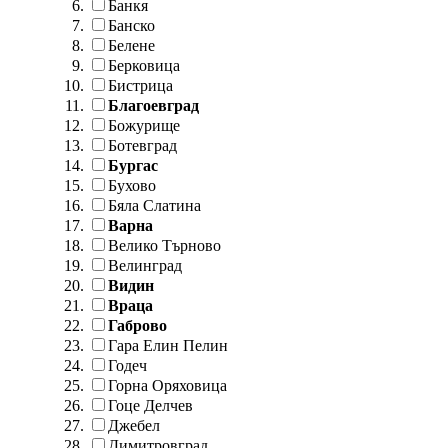
Банкя
Банско
Белене
Берковица
Бистрица
Благоевград
Божурище
Ботевград
Бургас
Бухово
Бяла Слатина
Варна
Велико Търново
Велинград
Видин
Враца
Габрово
Гара Елин Пелин
Годеч
Горна Оряховица
Гоце Делчев
Джебел
Димитровград