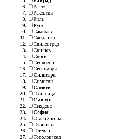
Разград
Разлог
Раковски
Рила
Русе
Самоков
Сандански
Свиленград
Свищов
Своге
Севлиево
Септември
Силистра
Симитли
Сливен
Сливница
Смолян
Смядово
София
Стара Загора
Суворово
Тетевен
Тополовград