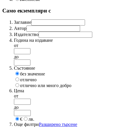
Само екземпляри с
Заглавие
Автор
Издателство
Година на издаване
от
до
Състояние
без значение
отлично
отлично или много добро
Цена
от
до
€
лв.
Още филтри
Разширено търсене