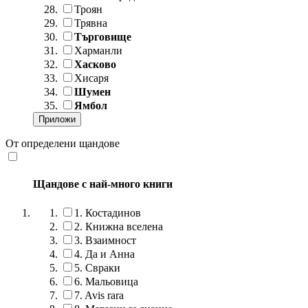
Троян
Трявна
Търговище
Харманли
Хасково
Хисаря
Шумен
Ямбол
От определени щандове
Щандове с най-много книги
1.
Костадинов
2.
Книжна вселена
3.
Взаимност
4.
Да и Анна
5.
Свраки
6.
Мальовица
7.
Avis rara