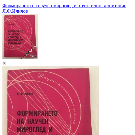
Формирането на научен мироглед и атеистично възпитание
Л.Ф.Иличов
✕