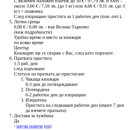
С включен наложен платеж до 50 € / 97,79 лв. и SMS -
около 3,66 € / 7,16 лв. (до 1 кг) или 4,66 € / 9,11 лв. (до 3
кг) + опаковка
След изпращане пристига за 1 работен ден (пон.-пет.).
Лична среща
0,00 € / 0,00 лв. - във Велико Търново
(виж подробности)
Удобно време и място за книжаря
по всяко време
Център
Книжарят ще се свърже с Вас, след като поръчате.
Пратката пристига
1-5 раб. дни
след поръчване
Статуси на пратката до пристигане
Чакаща книжаря
0-3 дни до потвърждаване
Потвърдена
0-2 работни дни до изпращане
Изпратена
Пристига на следващия работен ден (имате 7 дни
да вземете пратката)
Доставя за чужбина
Да
-
научи повече
(
en
)