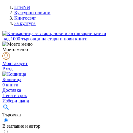
LiterNet
Културни новини
Книгосвят
За култура
над
1000
търговци на стари и нови книги
Моето меню
Моят акаунт
Вход
Кошница
0
книги
Доставка
Цена и срок
Избери щанд
Търсачка
В заглавие и автор