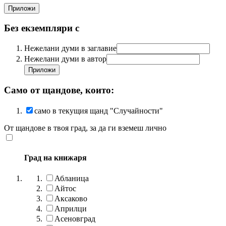
Без екземпляри с
Нежелани думи в заглавие
Нежелани думи в автор
Само от щандове, които:
само в текущия щанд "Случайности"
От щандове в твоя град, за да ги вземеш лично
Град на книжаря
Абланица
Айтос
Аксаково
Априлци
Асеновград