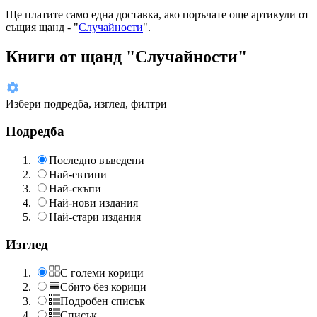
Ще платите
само една доставка
, ако поръчате още артикули от
същия щанд - "
Случайности
".
Книги от щанд "Случайности"
Избери подредба, изглед, филтри
Подредба
Последно въведени
Най-евтини
Най-скъпи
Най-нови издания
Най-стари издания
Изглед
С големи корици
Сбито без корици
Подробен списък
Списък