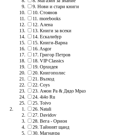
8.
Магазин за знание
9.
Нови и стари книги
10.
Стоянов
11.
morebooks
12.
Алена
13.
Книги за всеки
14.
Ескалибур
15.
Книги-Варна
16.
Asgor
17.
Григор Петров
18.
VIP Classics
19.
Орхидея
20.
Книгополис
21.
Възход
22.
Coys
23.
Амон Ра & Дядо Мраз
24.
4i4o Ru
25.
Toivo
26.
Natali
27.
Davidov
28.
Вега - Орион
29.
Тайният щанд
30.
Магнаура