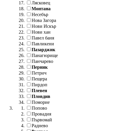
Лясковец
Монтана
Несебър
Нова Загора
Нови Искър
Нови хан
Павел баня
Павликени
Пазарджик
Панагюрище
Панчарево
Перник
Петрич
Пещера
Пирдоп
Плевен
Пловдив
Поморие
Попово
Провадия
Първомай
Раднево