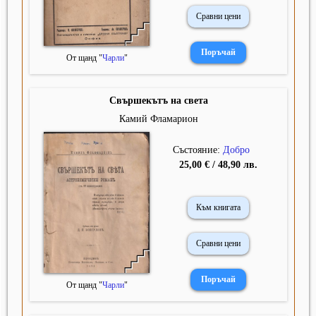
Сравни цени
От щанд "
Чарли
"
Свършекътъ на света
Камий Фламарион
Състояние:
Добро
25,00 € / 48,90 лв.
Към книгата
Сравни цени
От щанд "
Чарли
"