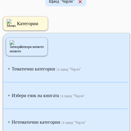
Щанд "Чарли"
Категории
Затвори менюто
Тематични категории
+
| в щанд "Чарли"
Избери език на книгата
+
| в щанд "Чарли"
Нетематични категории
+
| в щанд "Чарли"