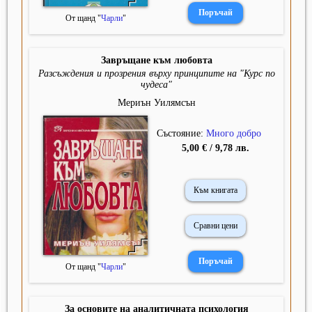
От щанд "
Чарли
"
Завръщане към любовта
Разсъждения и прозрения върху принципите на "Курс по
чудеса"
Мериън Уилямсън
Състояние:
Много добро
5,00 € / 9,78 лв.
Към книгата
Сравни цени
От щанд "
Чарли
"
За основите на аналитичната психология