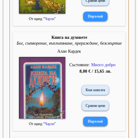
Сравни цени
От щанд "
Чарли
"
Книга на духовете
Бог, сътворение, въплътяване, прераждане, безсмъртие
Алан Кардек
Състояние:
Много добро
8,00 € / 15,65 лв.
Към книгата
Сравни цени
От щанд "
Чарли
"