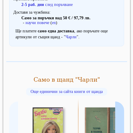
2-5 раб. дни
след поръчване
Доставя за чужбина
Само за поръчки над 50 € / 97,79 лв.
-
научи повече
(
en
)
Ще платите
само една доставка
, ако поръчате още
артикули от същия щанд - "
Чарли
".
Само в щанд "Чарли"
Още единични за сайта книги от щанда