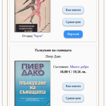
Към книгата
Сравни цени
От щанд "
Чарли
"
Тълкуване на сънищата
Пиер Дако
Състояние:
Много добро
10,00 € / 19,56 лв.
Към книгата
Сравни цени