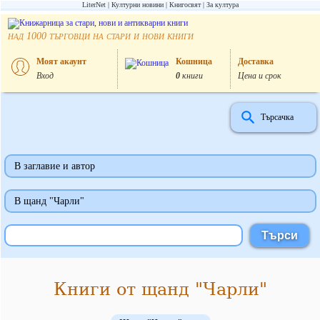
LiterNet
Културни новини
Книгосвят
За култура
над
търговци на стари и нови книги
1000
Моят акаунт
Кошница
Доставка
Вход
0
книги
Цена и срок
Търсачка
В заглавие и автор
В щанд "Чарли"
Книги от щанд "Чарли"