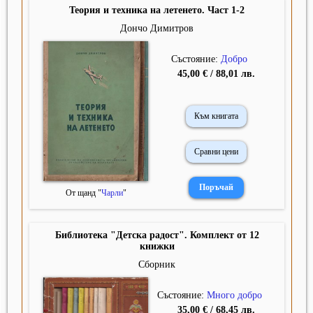
Теория и техника на летенето. Част 1-2
Дончо Димитров
Състояние:
Добро
45,00 € / 88,01 лв.
Към книгата
Сравни цени
От щанд "
Чарли
"
Библиотека "Детска радост". Комплект от 12
книжки
Сборник
Състояние:
Много добро
35,00 € / 68,45 лв.