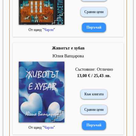
Сравни цени
От щанд "
Чарли
"
Животът е хубав
Юлия Вапцарова
Състояние: Отлично
13,00 € / 25,43 лв.
Към книгата
Сравни цени
От щанд "
Чарли
"