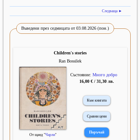
Следваща ►
Въведени през седмицата от 03.08.2026 (пон.)
Children's stories
Ran Bossilek
Състояние:
Много добро
16,00 € / 31,30 лв.
Към книгата
Сравни цени
От щанд "
Чарли
"