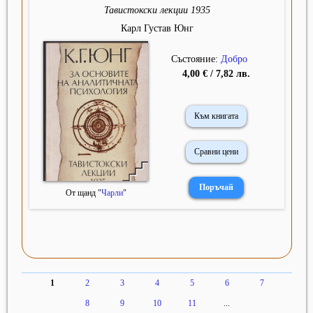
Тавистокски лекции 1935
Карл Густав Юнг
Състояние:
Добро
4,00 € / 7,82 лв.
Към книгата
Сравни цени
От щанд "
Чарли
"
1
2
3
4
5
6
7
8
9
10
11
...