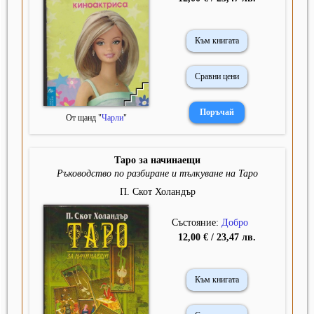
Към книгата
Сравни цени
От щанд "
Чарли
"
Таро за начинаещи
Ръководство по разбиране и тълкуване на Таро
П. Скот Холандър
Състояние:
Добро
12,00 € / 23,47 лв.
Към книгата