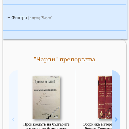
Филтри
+
| в щанд "Чарли"
"Чарли" препоръчва
Произходътъ на българите
Сборникъ материаловъ по
и начало на българската
Русско-Турецкой войны