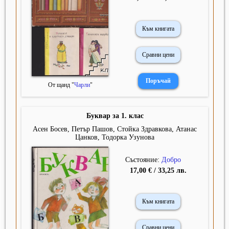
Към книгата
Сравни цени
От щанд "
Чарли
"
Буквар за 1. клас
Асен Босев, Петър Пашов, Стойка Здравкова, Атанас
Цанков, Тодорка Узунова
Състояние:
Добро
17,00 € / 33,25 лв.
Към книгата
Сравни цени