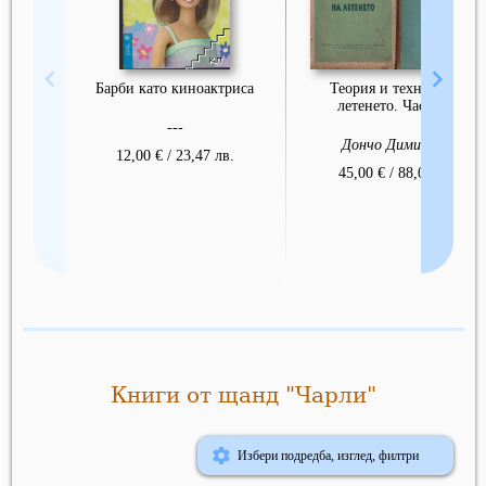
Барби като киноактриса
Теория и техника на
летенето. Част 1-2
---
Дончо Димитров
12,00 € / 23,47 лв.
45,00 € / 88,01 лв.
Книги от щанд "Чарли"
Избери подредба, изглед, филтри