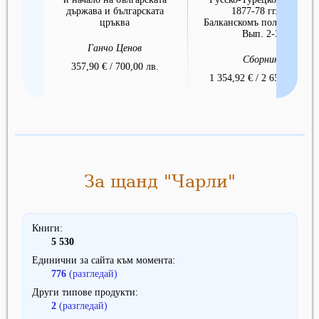
държава и българската
1877-78 гг. на
цръква
Балканскомъ полуострове.
Вып. 2-3
Ганчо Ценов
Сборник
357,90 € / 700,00 лв.
1 354,92 € / 2 650,00 лв.
За щанд "Чарли"
Книги
5 530
Единични за сайта към момента
776
(разгледай)
Други типове продукти
2
(разгледай)