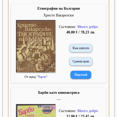
Етнография на България
Христо Вакарелски
Състояние:
Много добро
40,00 € / 78,23 лв.
Към книгата
Сравни цени
От щанд "
Чарли
"
Барби като киноактриса
---
Състояние:
Много добро
12,00 € / 23,47 лв.